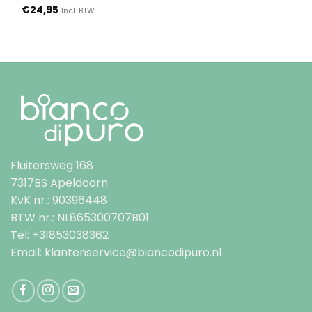
Gewaardeerd
€
24,95
Incl. BTW
5
uit 5
Fluitersweg 168
7317BS Apeldoorn
KvK nr.: 90396448
BTW nr.: NL865300707B01
Tel: +31853038362
Email: klantenservice@biancodipuro.nl